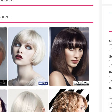
eunden:
suren:
G
S
P
K
T