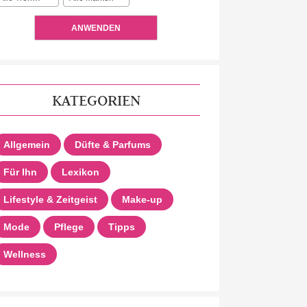
ANWENDEN
KATEGORIEN
Allgemein
Düfte & Parfums
Für Ihn
Lexikon
Lifestyle & Zeitgeist
Make-up
Mode
Pflege
Tipps
Wellness