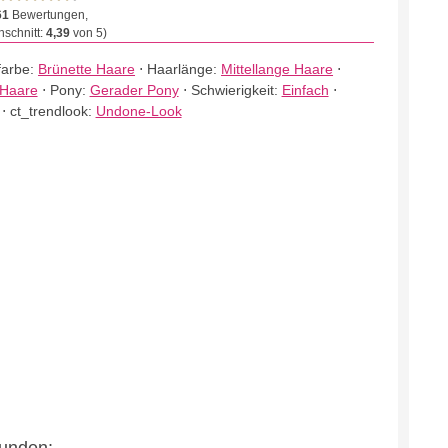
61
Bewertungen,
schnitt:
4,39
von 5)
farbe:
Brünette Haare
⋅
Haarlänge:
Mittellange Haare
⋅
 Haare
⋅
Pony:
Gerader Pony
⋅
Schwierigkeit:
Einfach
⋅
⋅
ct_trendlook:
Undone-Look