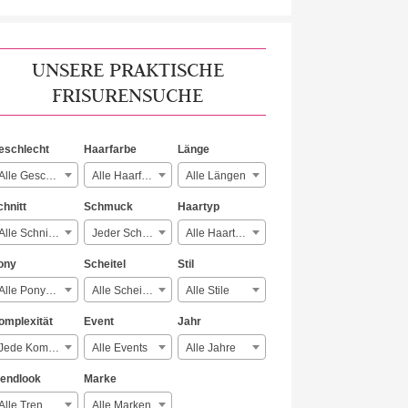
UNSERE PRAKTISCHE
FRISURENSUCHE
eschlecht
Haarfarbe
Länge
Alle Geschlechter
Alle Haarfarben
Alle Längen
chnitt
Schmuck
Haartyp
Alle Schnitte
Jeder Schmuck
Alle Haartypen
ony
Scheitel
Stil
Alle Ponyarten
Alle Scheitelarten
Alle Stile
omplexität
Event
Jahr
Jede Komplexität
Alle Events
Alle Jahre
rendlook
Marke
Alle Trendlooks
Alle Marken