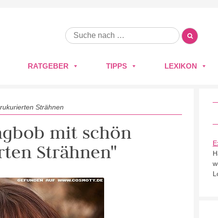
RATGEBER
TIPPS
LEXIKON
rukurierten Strähnen
ongbob mit schön
E
rten Strähnen"
H
w
L