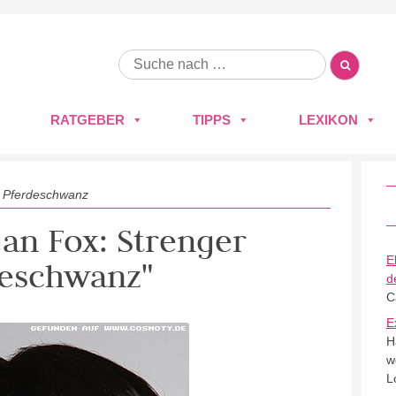
RATGEBER
TIPPS
LEXIKON
 Pferdeschwanz
gan Fox: Strenger
E
deschwanz"
d
C
E
H
w
L