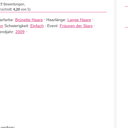
27
Bewertungen,
schnitt:
4,20
von 5)
arfarbe:
Brünette Haare
⋅
Haarlänge:
Lange Haare
⋅
en
Schwierigkeit:
Einfach
⋅
Event:
Frisuren der Stars
⋅
endjahr:
2009
⋅