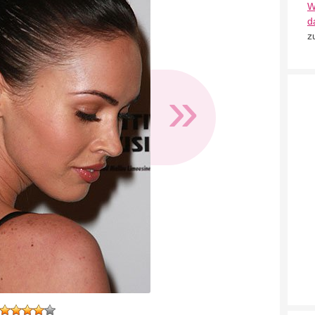
W
d
z
»