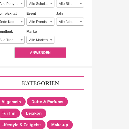
Alle Ponyarten
Alle Scheitelarten
Alle Stile
omplexität
Event
Jahr
Jede Komplexität
Alle Events
Alle Jahre
rendlook
Marke
Alle Trendlooks
Alle Marken
ANWENDEN
KATEGORIEN
Allgemein
Düfte & Parfums
Für Ihn
Lexikon
Lifestyle & Zeitgeist
Make-up