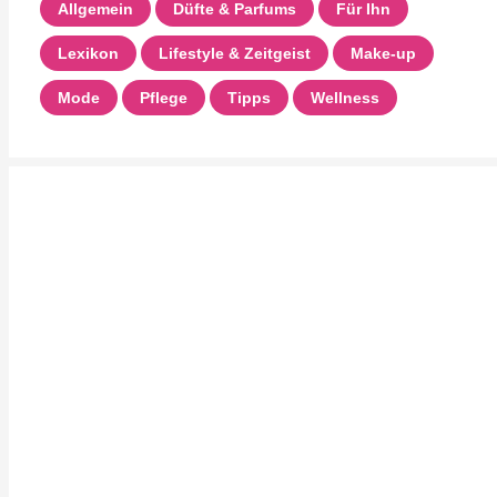
Allgemein
Düfte & Parfums
Für Ihn
Lexikon
Lifestyle & Zeitgeist
Make-up
Mode
Pflege
Tipps
Wellness