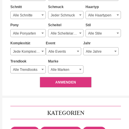
Schnitt
Schmuck
Haartyp
Alle Schnitte
Jeder Schmuck
Alle Haartypen
Pony
Scheitel
Stil
Alle Ponyarten
Alle Scheitelarten
Alle Stile
Komplexität
Event
Jahr
Jede Komplexität
Alle Events
Alle Jahre
Trendlook
Marke
Alle Trendlooks
Alle Marken
ANWENDEN
KATEGORIEN