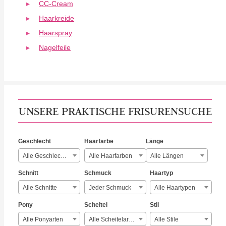
CC-Cream
Haarkreide
Haarspray
Nagelfeile
UNSERE PRAKTISCHE FRISURENSUCHE
Geschlecht
Haarfarbe
Länge
Alle Geschlechter
Alle Haarfarben
Alle Längen
Schnitt
Schmuck
Haartyp
Alle Schnitte
Jeder Schmuck
Alle Haartypen
Pony
Scheitel
Stil
Alle Ponyarten
Alle Scheitelarten
Alle Stile