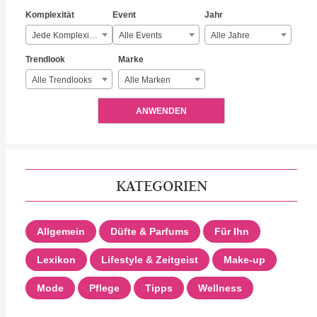
Komplexität
Event
Jahr
Jede Komplexität
Alle Events
Alle Jahre
Trendlook
Marke
Alle Trendlooks
Alle Marken
ANWENDEN
KATEGORIEN
Allgemein
Düfte & Parfums
Für Ihn
Lexikon
Lifestyle & Zeitgeist
Make-up
Mode
Pflege
Tipps
Wellness