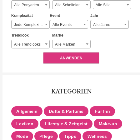
Alle Ponyarten
Alle Scheitelarten
Alle Stile
Komplexität
Event
Jahr
Jede Komplexität
Alle Events
Alle Jahre
Trendlook
Marke
Alle Trendlooks
Alle Marken
ANWENDEN
KATEGORIEN
Allgemein
Düfte & Parfums
Für Ihn
Lexikon
Lifestyle & Zeitgeist
Make-up
Mode
Pflege
Tipps
Wellness