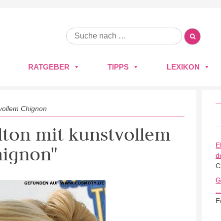
RATGEBER
TIPPS
LEXIKON
tvollem Chignon
ilton mit kunstvollem
E
hignon"
d
C
G
E