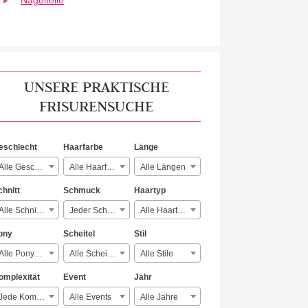
Nagelfeile
UNSERE PRAKTISCHE
FRISURENSUCHE
eschlecht
Haarfarbe
Länge
Alle Geschlechter
Alle Haarfarben
Alle Längen
chnitt
Schmuck
Haartyp
Alle Schnitte
Jeder Schmuck
Alle Haartypen
ony
Scheitel
Stil
Alle Ponyarten
Alle Scheitelarten
Alle Stile
omplexität
Event
Jahr
Jede Komplexität
Alle Events
Alle Jahre