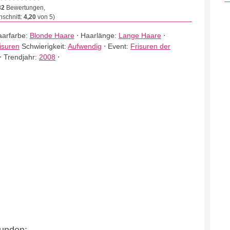
32
Bewertungen,
schnitt:
4,20
von 5)
arfarbe:
Blonde Haare
⋅
Haarlänge:
Lange Haare
⋅
isuren
Schwierigkeit:
Aufwendig
⋅
Event:
Frisuren der
⋅
Trendjahr:
2008
⋅