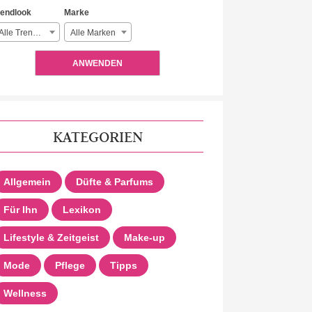
rendlook
Marke
Alle Trendlooks
Alle Marken
ANWENDEN
KATEGORIEN
Allgemein
Düfte & Parfums
Für Ihn
Lexikon
Lifestyle & Zeitgeist
Make-up
Mode
Pflege
Tipps
Wellness