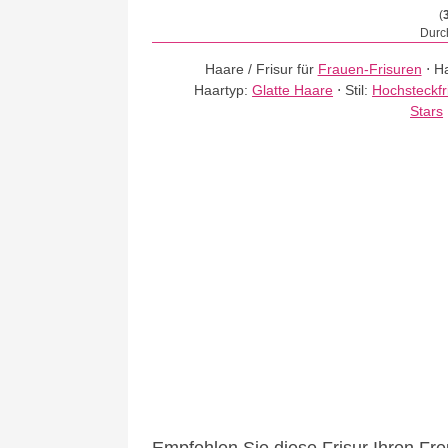
(
Durch
Haare / Frisur für
Frauen-Frisuren
⋅
Ha
Haartyp:
Glatte Haare
⋅
Stil:
Hochsteckfr
Stars