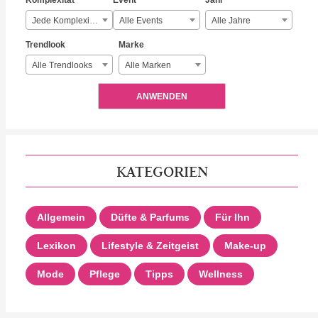
Komplexität
Event
Jahr
Jede Komplexität
Alle Events
Alle Jahre
Trendlook
Marke
Alle Trendlooks
Alle Marken
ANWENDEN
KATEGORIEN
Allgemein
Düfte & Parfums
Für Ihn
Lexikon
Lifestyle & Zeitgeist
Make-up
Mode
Pflege
Tipps
Wellness