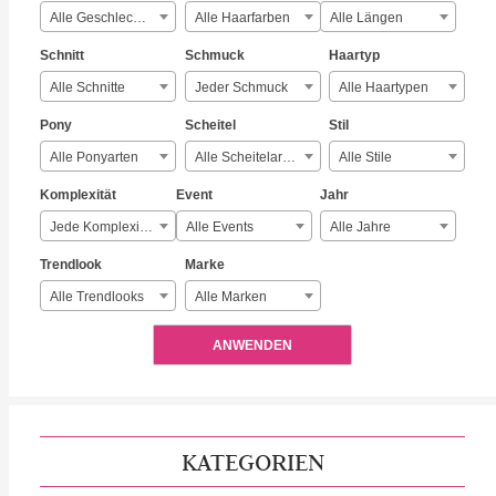
Alle Geschlechter
Alle Haarfarben
Alle Längen
Schnitt
Schmuck
Haartyp
Alle Schnitte
Jeder Schmuck
Alle Haartypen
Pony
Scheitel
Stil
Alle Ponyarten
Alle Scheitelarten
Alle Stile
Komplexität
Event
Jahr
Jede Komplexität
Alle Events
Alle Jahre
Trendlook
Marke
Alle Trendlooks
Alle Marken
ANWENDEN
KATEGORIEN