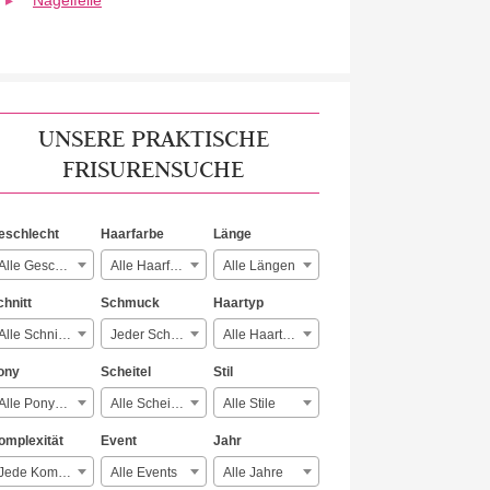
Nagelfeile
UNSERE PRAKTISCHE
FRISURENSUCHE
eschlecht
Haarfarbe
Länge
Alle Geschlechter
Alle Haarfarben
Alle Längen
chnitt
Schmuck
Haartyp
Alle Schnitte
Jeder Schmuck
Alle Haartypen
ony
Scheitel
Stil
Alle Ponyarten
Alle Scheitelarten
Alle Stile
omplexität
Event
Jahr
Jede Komplexität
Alle Events
Alle Jahre