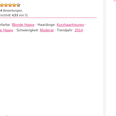
34
Bewertungen,
schnitt:
4,53
von 5)
rfarbe:
Blonde Haare
⋅
Haarlänge:
Kurzhaarfrisuren
⋅
rte Haare
⋅
Schwierigkeit:
Moderat
⋅
Trendjahr:
2014
⋅