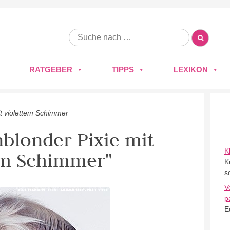
RATGEBER
TIPPS
LEXIKON
it violettem Schimmer
inblonder Pixie mit
K
em Schimmer"
K
s
V
p
E