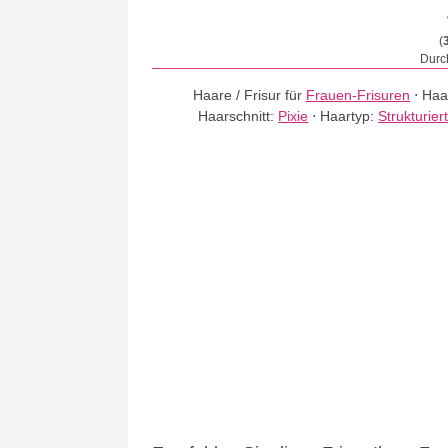
(
Durch
Haare / Frisur für
Frauen-Frisuren
⋅
Haa
Haarschnitt:
Pixie
⋅
Haartyp:
Strukturie