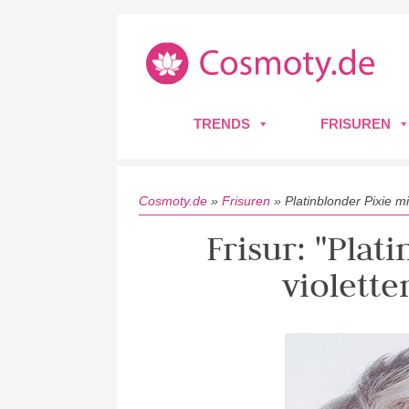
TRENDS
FRISUREN
Cosmoty.de
»
Frisuren
»
Platinblonder Pixie m
Frisur: "Plat
violett