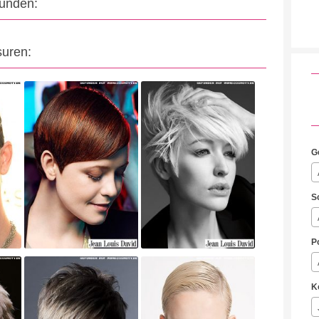
eunden:
suren:
G
S
P
K