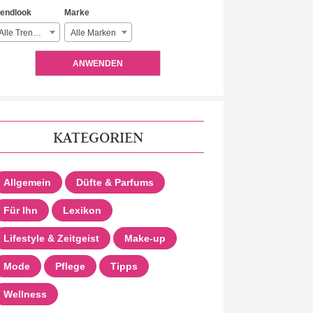
rendlook
Marke
Alle Trendlooks
Alle Marken
ANWENDEN
KATEGORIEN
Allgemein
Düfte & Parfums
Für Ihn
Lexikon
Lifestyle & Zeitgeist
Make-up
Mode
Pflege
Tipps
Wellness