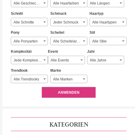
Alle Geschlechter
Alle Haarfarben
Alle Längen
Schnitt
Schmuck
Haartyp
Alle Schnitte
Jeder Schmuck
Alle Haartypen
Pony
Scheitel
Stil
Alle Ponyarten
Alle Scheitelarten
Alle Stile
Komplexität
Event
Jahr
Jede Komplexität
Alle Events
Alle Jahre
Trendlook
Marke
Alle Trendlooks
Alle Marken
ANWENDEN
KATEGORIEN