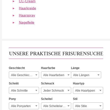
CC-Cream
Haarkreide
Haarspray
Nagelfeile
UNSERE PRAKTISCHE FRISURENSUCHE
Geschlecht
Haarfarbe
Länge
Alle Geschlechter
Alle Haarfarben
Alle Längen
Schnitt
Schmuck
Haartyp
Alle Schnitte
Jeder Schmuck
Alle Haartypen
Pony
Scheitel
Stil
Alle Ponyarten
Alle Scheitelarten
Alle Stile