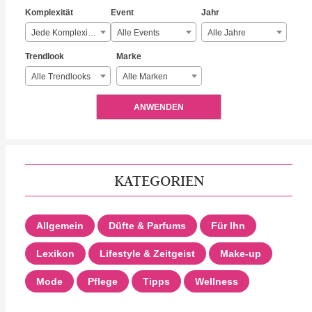
Komplexität
Event
Jahr
Jede Komplexität
Alle Events
Alle Jahre
Trendlook
Marke
Alle Trendlooks
Alle Marken
ANWENDEN
KATEGORIEN
Allgemein
Düfte & Parfums
Für Ihn
Lexikon
Lifestyle & Zeitgeist
Make-up
Mode
Pflege
Tipps
Wellness