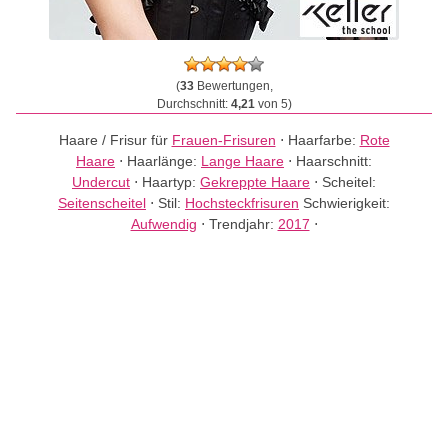
(
33
Bewertungen,
Durchschnitt:
4,21
von 5)
Haare / Frisur für
Frauen-Frisuren
⋅
Haarfarbe:
Rote
Haare
⋅
Haarlänge:
Lange Haare
⋅
Haarschnitt:
Undercut
⋅
Haartyp:
Gekreppte Haare
⋅
Scheitel:
Seitenscheitel
⋅
Stil:
Hochsteckfrisuren
Schwierigkeit:
Aufwendig
⋅
Trendjahr:
2017
⋅