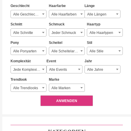
Geschlecht
Haarfarbe
Länge
Alle Geschlechter
Alle Haarfarben
Alle Längen
Schnitt
Schmuck
Haartyp
Alle Schnitte
Jeder Schmuck
Alle Haartypen
Pony
Scheitel
Stil
Alle Ponyarten
Alle Scheitelarten
Alle Stile
Komplexität
Event
Jahr
Jede Komplexität
Alle Events
Alle Jahre
Trendlook
Marke
Alle Trendlooks
Alle Marken
ANWENDEN