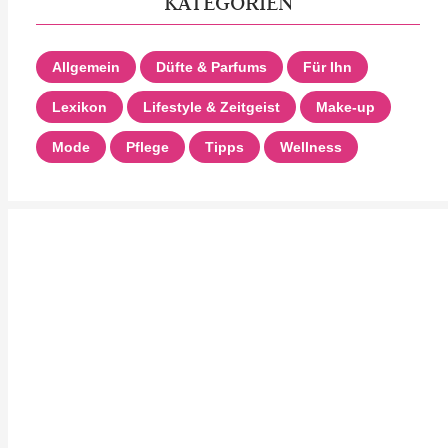
KATEGORIEN
Allgemein
Düfte & Parfums
Für Ihn
Lexikon
Lifestyle & Zeitgeist
Make-up
Mode
Pflege
Tipps
Wellness