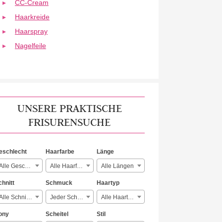
CC-Cream
Haarkreide
Haarspray
Nagelfeile
UNSERE PRAKTISCHE
FRISURENSUCHE
eschlecht
Haarfarbe
Länge
Alle Geschlechter
Alle Haarfarben
Alle Längen
chnitt
Schmuck
Haartyp
Alle Schnitte
Jeder Schmuck
Alle Haartypen
ony
Scheitel
Stil