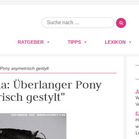
RATGEBER
TIPPS
LEXIKON
Pony asymetrisch gestylt
na: Überlanger Pony
J
isch gestylt"
W
V
E
H
w
L