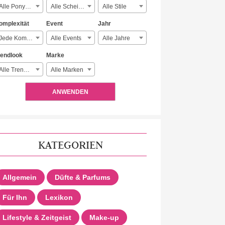
Alle Ponyarten
Alle Scheitelarten
Alle Stile
omplexität
Event
Jahr
Jede Komplexität
Alle Events
Alle Jahre
rendlook
Marke
Alle Trendlooks
Alle Marken
ANWENDEN
KATEGORIEN
Allgemein
Düfte & Parfums
Für Ihn
Lexikon
Lifestyle & Zeitgeist
Make-up