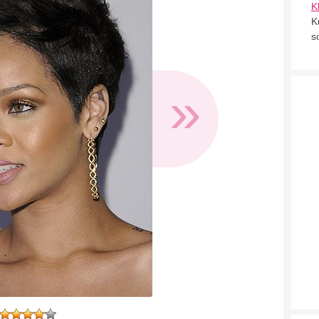
K
K
s
»