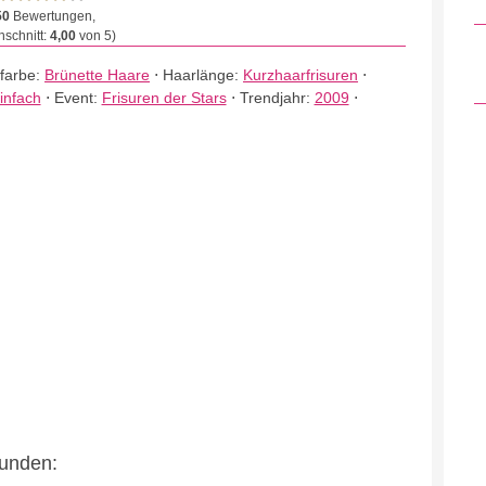
50
Bewertungen,
schnitt:
4,00
von 5)
farbe:
Brünette Haare
⋅
Haarlänge:
Kurzhaarfrisuren
⋅
infach
⋅
Event:
Frisuren der Stars
⋅
Trendjahr:
2009
⋅
eunden: