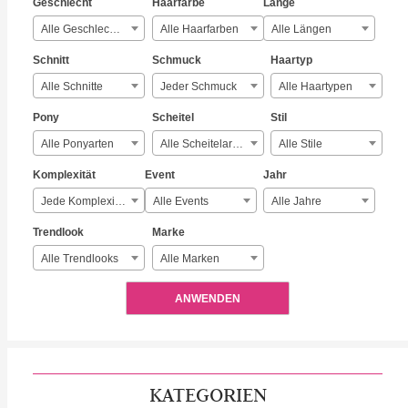
Geschlecht
Haarfarbe
Länge
Alle Geschlechter
Alle Haarfarben
Alle Längen
Schnitt
Schmuck
Haartyp
Alle Schnitte
Jeder Schmuck
Alle Haartypen
Pony
Scheitel
Stil
Alle Ponyarten
Alle Scheitelarten
Alle Stile
Komplexität
Event
Jahr
Jede Komplexität
Alle Events
Alle Jahre
Trendlook
Marke
Alle Trendlooks
Alle Marken
ANWENDEN
KATEGORIEN