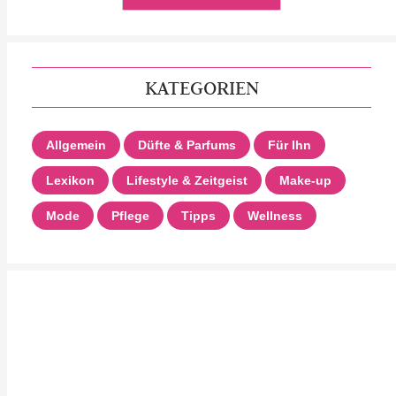
KATEGORIEN
Allgemein
Düfte & Parfums
Für Ihn
Lexikon
Lifestyle & Zeitgeist
Make-up
Mode
Pflege
Tipps
Wellness