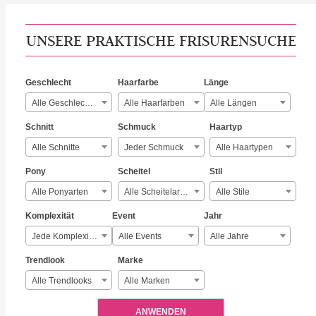
UNSERE PRAKTISCHE FRISURENSUCHE
Geschlecht
Haarfarbe
Länge
Alle Geschlechter
Alle Haarfarben
Alle Längen
Schnitt
Schmuck
Haartyp
Alle Schnitte
Jeder Schmuck
Alle Haartypen
Pony
Scheitel
Stil
Alle Ponyarten
Alle Scheitelarten
Alle Stile
Komplexität
Event
Jahr
Jede Komplexität
Alle Events
Alle Jahre
Trendlook
Marke
Alle Trendlooks
Alle Marken
ANWENDEN