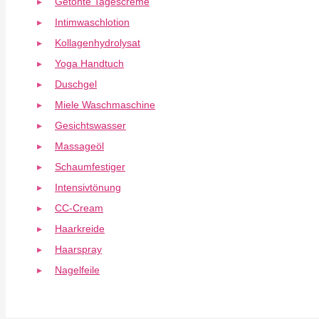
Getönte Tagescreme
Intimwaschlotion
Kollagenhydrolysat
Yoga Handtuch
Duschgel
Miele Waschmaschine
Gesichtswasser
Massageöl
Schaumfestiger
Intensivtönung
CC-Cream
Haarkreide
Haarspray
Nagelfeile