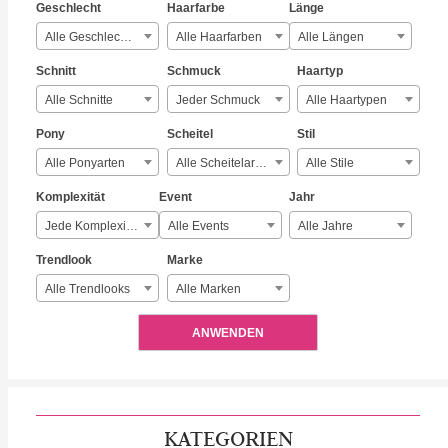
Geschlecht
Haarfarbe
Länge
Alle Geschlechter
Alle Haarfarben
Alle Längen
Schnitt
Schmuck
Haartyp
Alle Schnitte
Jeder Schmuck
Alle Haartypen
Pony
Scheitel
Stil
Alle Ponyarten
Alle Scheitelarten
Alle Stile
Komplexität
Event
Jahr
Jede Komplexität
Alle Events
Alle Jahre
Trendlook
Marke
Alle Trendlooks
Alle Marken
ANWENDEN
KATEGORIEN