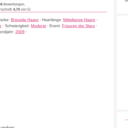
u
36
Bewertungen,
schnitt:
4,70
von 5)
farbe:
Brünette Haare
⋅
Haarlänge:
Mittellange Haare
⋅
e
⋅
Schwierigkeit:
Moderat
⋅
Event:
Frisuren der Stars
⋅
endjahr:
2009
⋅