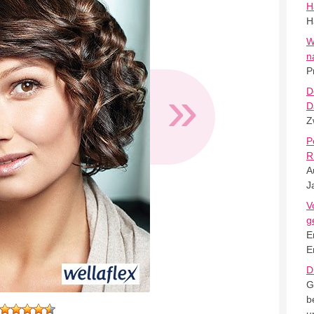
H
H
W
n
P
»
D
D
Z
P
R
A
J
V
g
E
E
D
G
b