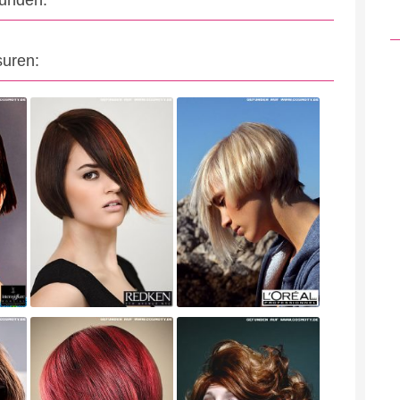
eunden:
suren: