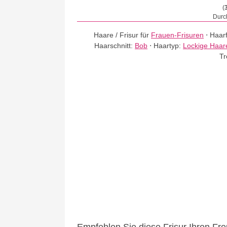
(
Durch
Haare / Frisur für
Frauen-Frisuren
⋅
Haar
Haarschnitt:
Bob
⋅
Haartyp:
Lockige Haar
Tr