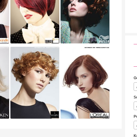
G
S
P
K