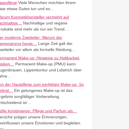
aarpflege
Viele Menschen möchten ihrem
aar etwas Gutes tun und es…
arum Kosmetikhersteller vermehrt auf
achhaltige…
Nachhaltige und vegane
rodukte sind mehr als nur ein Trend.…
er moderne Zweiteiler: Warum der
amenanzug heute…
Lange Zeit galt der
weiteiler vor allem als formelle Kleidung.…
ermanent Make-up: Hinweise zu Haltbarkeit,
isiken…
Permanent Make-up (PMU) kann
ugenbrauen, Lippenkontur und Lidstrich über
ahre…
on der Hautpflege zum perfekten Make-up: So
elingt…
Ein gelungenes Make-up ist das
rgebnis sorgfältiger Vorbereitung.
ntscheidend ist…
üfte kombinieren: Pflege und Parfum als…
erüche prägen unsere Erinnerungen,
eeinflussen unsere Emotionen und begleiten