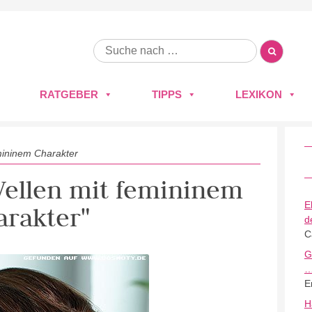
RATGEBER
TIPPS
LEXIKON
mininem Charakter
 Wellen mit femininem
E
arakter"
d
C
G
E
H