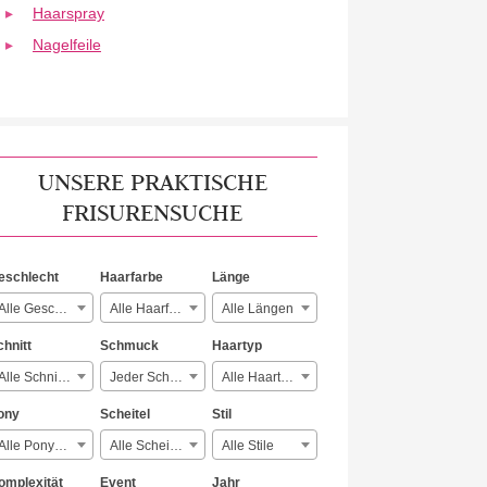
Haarspray
Nagelfeile
UNSERE PRAKTISCHE
FRISURENSUCHE
eschlecht
Haarfarbe
Länge
Alle Geschlechter
Alle Haarfarben
Alle Längen
chnitt
Schmuck
Haartyp
Alle Schnitte
Jeder Schmuck
Alle Haartypen
ony
Scheitel
Stil
Alle Ponyarten
Alle Scheitelarten
Alle Stile
omplexität
Event
Jahr