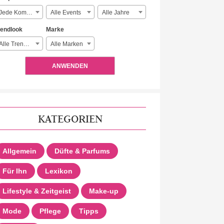
Jede Komplexität
Alle Events
Alle Jahre
rendlook
Marke
Alle Trendlooks
Alle Marken
ANWENDEN
KATEGORIEN
Allgemein
Düfte & Parfums
Für Ihn
Lexikon
Lifestyle & Zeitgeist
Make-up
Mode
Pflege
Tipps