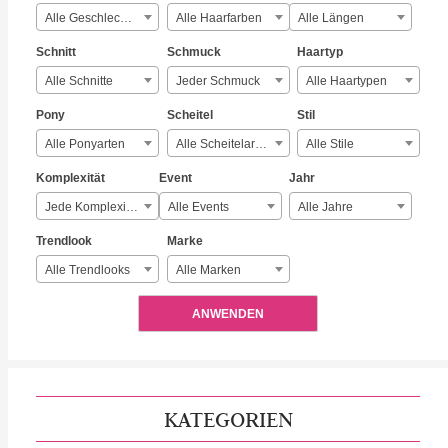
Alle Geschlechter
Alle Haarfarben
Alle Längen
Schnitt
Schmuck
Haartyp
Alle Schnitte
Jeder Schmuck
Alle Haartypen
Pony
Scheitel
Stil
Alle Ponyarten
Alle Scheitelarten
Alle Stile
Komplexität
Event
Jahr
Jede Komplexität
Alle Events
Alle Jahre
Trendlook
Marke
Alle Trendlooks
Alle Marken
ANWENDEN
KATEGORIEN