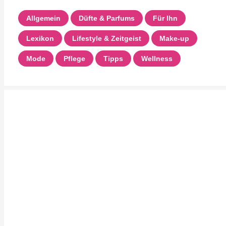
Allgemein
Düfte & Parfums
Für Ihn
Lexikon
Lifestyle & Zeitgeist
Make-up
Mode
Pflege
Tipps
Wellness