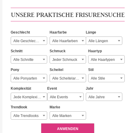
UNSERE PRAKTISCHE FRISURENSUCHE
Geschlecht
Haarfarbe
Länge
Alle Geschlechter
Alle Haarfarben
Alle Längen
Schnitt
Schmuck
Haartyp
Alle Schnitte
Jeder Schmuck
Alle Haartypen
Pony
Scheitel
Stil
Alle Ponyarten
Alle Scheitelarten
Alle Stile
Komplexität
Event
Jahr
Jede Komplexität
Alle Events
Alle Jahre
Trendlook
Marke
Alle Trendlooks
Alle Marken
ANWENDEN