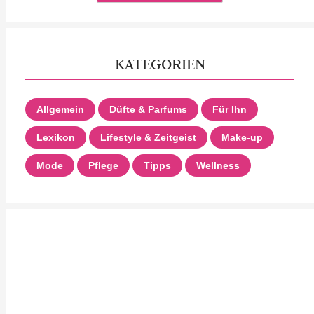
KATEGORIEN
Allgemein
Düfte & Parfums
Für Ihn
Lexikon
Lifestyle & Zeitgeist
Make-up
Mode
Pflege
Tipps
Wellness