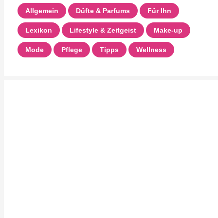
Allgemein
Düfte & Parfums
Für Ihn
Lexikon
Lifestyle & Zeitgeist
Make-up
Mode
Pflege
Tipps
Wellness