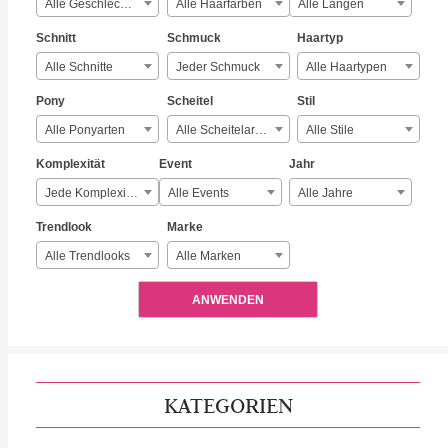
Alle Geschlechter
Alle Haarfarben
Alle Längen
Schnitt
Schmuck
Haartyp
Alle Schnitte
Jeder Schmuck
Alle Haartypen
Pony
Scheitel
Stil
Alle Ponyarten
Alle Scheitelarten
Alle Stile
Komplexität
Event
Jahr
Jede Komplexität
Alle Events
Alle Jahre
Trendlook
Marke
Alle Trendlooks
Alle Marken
ANWENDEN
KATEGORIEN