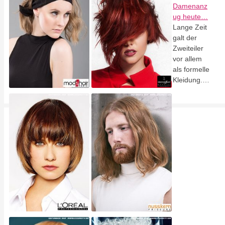
Damenanz
ug heute…
Lange Zeit
galt der
Zweiteiler
vor allem
als formelle
Kleidung.…