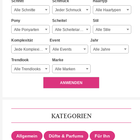
Schnitt
Schmuck
Haartyp
Alle Schnitte
Jeder Schmuck
Alle Haartypen
Pony
Scheitel
Stil
Alle Ponyarten
Alle Scheitelarten
Alle Stile
Komplexität
Event
Jahr
Jede Komplexität
Alle Events
Alle Jahre
Trendlook
Marke
Alle Trendlooks
Alle Marken
ANWENDEN
KATEGORIEN
Allgemein
Düfte & Parfums
Für Ihn