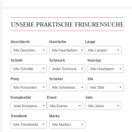
UNSERE PRAKTISCHE FRISURENSUCHE
Geschlecht
Haarfarbe
Länge
Alle Geschlechter
Alle Haarfarben
Alle Längen
Schnitt
Schmuck
Haartyp
Alle Schnitte
Jeder Schmuck
Alle Haartypen
Pony
Scheitel
Stil
Alle Ponyarten
Alle Scheitelarten
Alle Stile
Komplexität
Event
Jahr
Jede Komplexität
Alle Events
Alle Jahre
Trendlook
Marke
Alle Trendlooks
Alle Marken