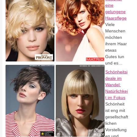
eine
gelungene
Haarpflege
Viele
Menschen
möchten
ihrem Haar
etwas
Gutes tun
und es…
Schönheitsi
deale im
Wandel:
Natürlichkei
t im Fokus
Schönheit
ist eng mit
gesellschaft
lichen
Vorstellung
en und