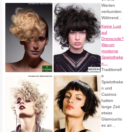
Werten
verbunden.
Während…
Keine Lust
auf
Dresscode?
Warum
moderne
Spielotheke
n…
Traditionell
e
Spielotheke
n und
Casinos
hatten
lange Zeit
etwas
Glamourös
es an…