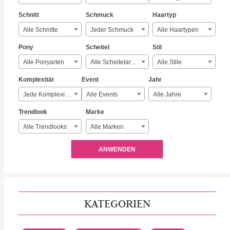
Schnitt
Schmuck
Haartyp
Alle Schnitte
Jeder Schmuck
Alle Haartypen
Pony
Scheitel
Stil
Alle Ponyarten
Alle Scheitelarten
Alle Stile
Komplexität
Event
Jahr
Jede Komplexität
Alle Events
Alle Jahre
Trendlook
Marke
Alle Trendlooks
Alle Marken
ANWENDEN
KATEGORIEN