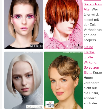
Sie auch im
Alter
Wer
älter wird,
nimmt mit
der Zeit
Veränderun
gen des
Körpers…
Kleine
Fläche,
große
Wirkung:
So setzen
Sie…
Kurze
Haare
verändern
nicht nur
die Frisur,
sondern
auch die…