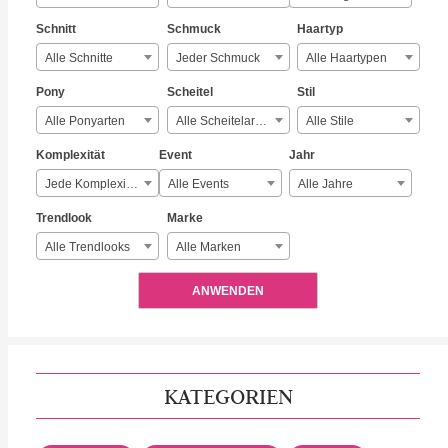
Schnitt
Schmuck
Haartyp
Alle Schnitte
Jeder Schmuck
Alle Haartypen
Pony
Scheitel
Stil
Alle Ponyarten
Alle Scheitelarten
Alle Stile
Komplexität
Event
Jahr
Jede Komplexität
Alle Events
Alle Jahre
Trendlook
Marke
Alle Trendlooks
Alle Marken
ANWENDEN
KATEGORIEN