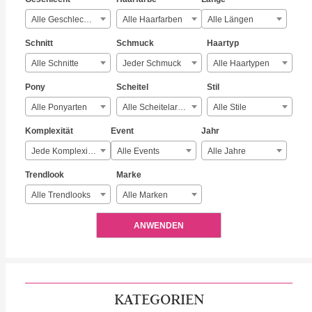
Alle Geschlechter
Alle Haarfarben
Alle Längen
Schnitt
Schmuck
Haartyp
Alle Schnitte
Jeder Schmuck
Alle Haartypen
Pony
Scheitel
Stil
Alle Ponyarten
Alle Scheitelarten
Alle Stile
Komplexität
Event
Jahr
Jede Komplexität
Alle Events
Alle Jahre
Trendlook
Marke
Alle Trendlooks
Alle Marken
ANWENDEN
KATEGORIEN