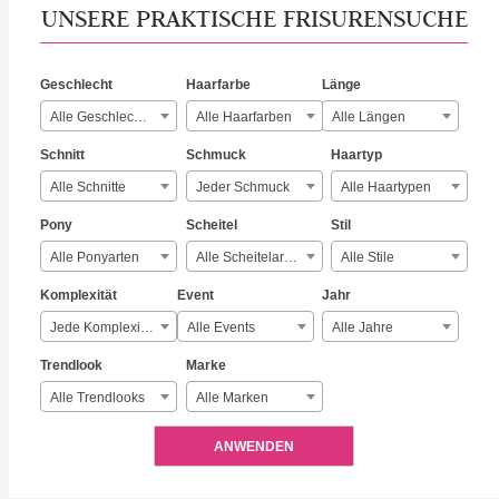
UNSERE PRAKTISCHE FRISURENSUCHE
Geschlecht
Haarfarbe
Länge
Alle Geschlechter
Alle Haarfarben
Alle Längen
Schnitt
Schmuck
Haartyp
Alle Schnitte
Jeder Schmuck
Alle Haartypen
Pony
Scheitel
Stil
Alle Ponyarten
Alle Scheitelarten
Alle Stile
Komplexität
Event
Jahr
Jede Komplexität
Alle Events
Alle Jahre
Trendlook
Marke
Alle Trendlooks
Alle Marken
ANWENDEN