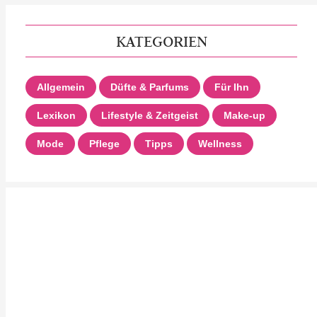
KATEGORIEN
Allgemein
Düfte & Parfums
Für Ihn
Lexikon
Lifestyle & Zeitgeist
Make-up
Mode
Pflege
Tipps
Wellness