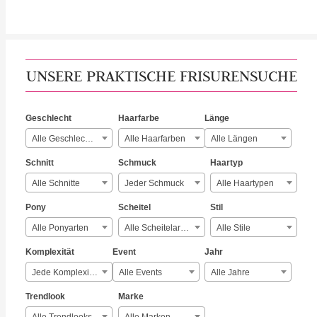
UNSERE PRAKTISCHE FRISURENSUCHE
Geschlecht
Haarfarbe
Länge
Alle Geschlechter
Alle Haarfarben
Alle Längen
Schnitt
Schmuck
Haartyp
Alle Schnitte
Jeder Schmuck
Alle Haartypen
Pony
Scheitel
Stil
Alle Ponyarten
Alle Scheitelarten
Alle Stile
Komplexität
Event
Jahr
Jede Komplexität
Alle Events
Alle Jahre
Trendlook
Marke