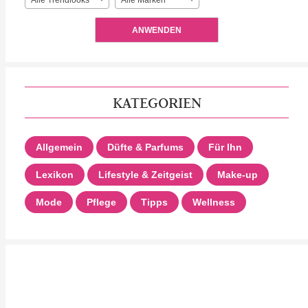
Alle Trendlooks
Alle Marken
ANWENDEN
KATEGORIEN
Allgemein
Düfte & Parfums
Für Ihn
Lexikon
Lifestyle & Zeitgeist
Make-up
Mode
Pflege
Tipps
Wellness