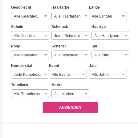
Geschlecht
Haarfarbe
Länge
Alle Geschlechter
Alle Haarfarben
Alle Längen
Schnitt
Schmuck
Haartyp
Alle Schnitte
Jeder Schmuck
Alle Haartypen
Pony
Scheitel
Stil
Alle Ponyarten
Alle Scheitelarten
Alle Stile
Komplexität
Event
Jahr
Jede Komplexität
Alle Events
Alle Jahre
Trendlook
Marke
Alle Trendlooks
Alle Marken
ANWENDEN