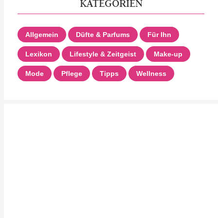
KATEGORIEN
Allgemein
Düfte & Parfums
Für Ihn
Lexikon
Lifestyle & Zeitgeist
Make-up
Mode
Pflege
Tipps
Wellness