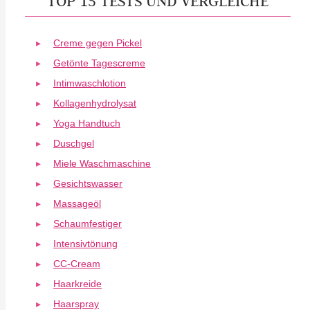
TOP 15 TESTS UND VERGLEICHE
Creme gegen Pickel
Getönte Tagescreme
Intimwaschlotion
Kollagenhydrolysat
Yoga Handtuch
Duschgel
Miele Waschmaschine
Gesichtswasser
Massageöl
Schaumfestiger
Intensivtönung
CC-Cream
Haarkreide
Haarspray