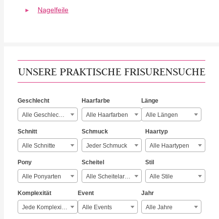
Nagelfeile
UNSERE PRAKTISCHE FRISURENSUCHE
Geschlecht
Haarfarbe
Länge
Alle Geschlechter
Alle Haarfarben
Alle Längen
Schnitt
Schmuck
Haartyp
Alle Schnitte
Jeder Schmuck
Alle Haartypen
Pony
Scheitel
Stil
Alle Ponyarten
Alle Scheitelarten
Alle Stile
Komplexität
Event
Jahr
Jede Komplexität
Alle Events
Alle Jahre