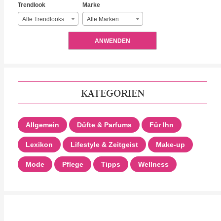
Trendlook
Marke
Alle Trendlooks
Alle Marken
ANWENDEN
KATEGORIEN
Allgemein
Düfte & Parfums
Für Ihn
Lexikon
Lifestyle & Zeitgeist
Make-up
Mode
Pflege
Tipps
Wellness