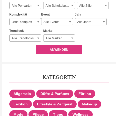
Alle Ponyarten
Alle Scheitelarten
Alle Stile
Komplexität
Event
Jahr
Jede Komplexität
Alle Events
Alle Jahre
Trendlook
Marke
Alle Trendlooks
Alle Marken
ANWENDEN
KATEGORIEN
Allgemein
Düfte & Parfums
Für Ihn
Lexikon
Lifestyle & Zeitgeist
Make-up
Mode
Pflege
Tipps
Wellness