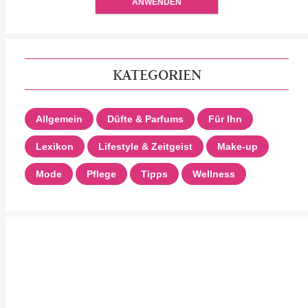
ANWENDEN
KATEGORIEN
Allgemein
Düfte & Parfums
Für Ihn
Lexikon
Lifestyle & Zeitgeist
Make-up
Mode
Pflege
Tipps
Wellness