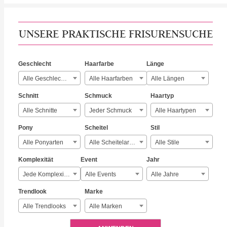
UNSERE PRAKTISCHE FRISURENSUCHE
Geschlecht
Haarfarbe
Länge
Alle Geschlechter
Alle Haarfarben
Alle Längen
Schnitt
Schmuck
Haartyp
Alle Schnitte
Jeder Schmuck
Alle Haartypen
Pony
Scheitel
Stil
Alle Ponyarten
Alle Scheitelarten
Alle Stile
Komplexität
Event
Jahr
Jede Komplexität
Alle Events
Alle Jahre
Trendlook
Marke
Alle Trendlooks
Alle Marken