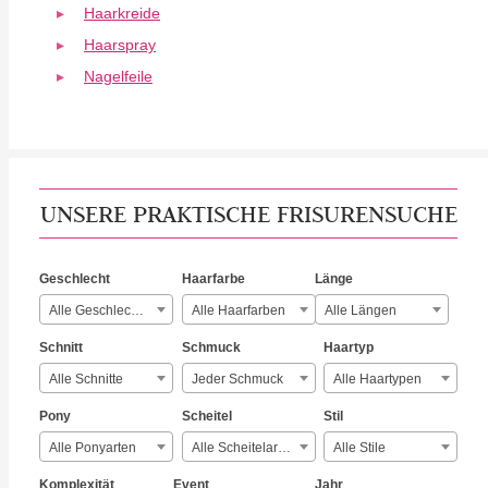
Haarkreide
Haarspray
Nagelfeile
UNSERE PRAKTISCHE FRISURENSUCHE
Geschlecht
Haarfarbe
Länge
Alle Geschlechter
Alle Haarfarben
Alle Längen
Schnitt
Schmuck
Haartyp
Alle Schnitte
Jeder Schmuck
Alle Haartypen
Pony
Scheitel
Stil
Alle Ponyarten
Alle Scheitelarten
Alle Stile
Komplexität
Event
Jahr