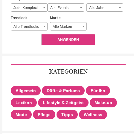
Jede Komplexität
Alle Events
Alle Jahre
Trendlook
Marke
Alle Trendlooks
Alle Marken
ANWENDEN
KATEGORIEN
Allgemein
Düfte & Parfums
Für Ihn
Lexikon
Lifestyle & Zeitgeist
Make-up
Mode
Pflege
Tipps
Wellness