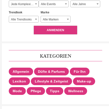
Jede Komplexität
Alle Events
Alle Jahre
Trendlook
Marke
Alle Trendlooks
Alle Marken
ANWENDEN
KATEGORIEN
Allgemein
Düfte & Parfums
Für Ihn
Lexikon
Lifestyle & Zeitgeist
Make-up
Mode
Pflege
Tipps
Wellness