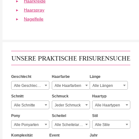
Haarkreide
Haarspray
Nagelfeile
UNSERE PRAKTISCHE FRISURENSUCHE
Geschlecht
Haarfarbe
Länge
Alle Geschlechter
Alle Haarfarben
Alle Längen
Schnitt
Schmuck
Haartyp
Alle Schnitte
Jeder Schmuck
Alle Haartypen
Pony
Scheitel
Stil
Alle Ponyarten
Alle Scheitelarten
Alle Stile
Komplexität
Event
Jahr