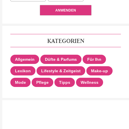
ANWENDEN
KATEGORIEN
Allgemein
Düfte & Parfums
Für Ihn
Lexikon
Lifestyle & Zeitgeist
Make-up
Mode
Pflege
Tipps
Wellness