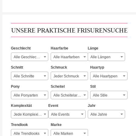
UNSERE PRAKTISCHE FRISURENSUCHE
Geschlecht
Haarfarbe
Länge
Alle Geschlechter
Alle Haarfarben
Alle Längen
Schnitt
Schmuck
Haartyp
Alle Schnitte
Jeder Schmuck
Alle Haartypen
Pony
Scheitel
Stil
Alle Ponyarten
Alle Scheitelarten
Alle Stile
Komplexität
Event
Jahr
Jede Komplexität
Alle Events
Alle Jahre
Trendlook
Marke
Alle Trendlooks
Alle Marken