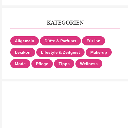
KATEGORIEN
Allgemein
Düfte & Parfums
Für Ihn
Lexikon
Lifestyle & Zeitgeist
Make-up
Mode
Pflege
Tipps
Wellness