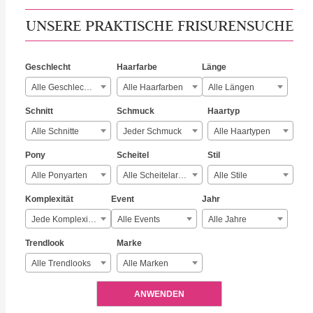
UNSERE PRAKTISCHE FRISURENSUCHE
Geschlecht
Haarfarbe
Länge
Alle Geschlechter
Alle Haarfarben
Alle Längen
Schnitt
Schmuck
Haartyp
Alle Schnitte
Jeder Schmuck
Alle Haartypen
Pony
Scheitel
Stil
Alle Ponyarten
Alle Scheitelarten
Alle Stile
Komplexität
Event
Jahr
Jede Komplexität
Alle Events
Alle Jahre
Trendlook
Marke
Alle Trendlooks
Alle Marken
ANWENDEN