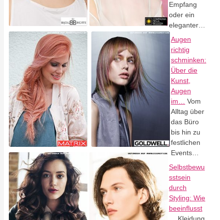
Empfang
oder ein
eleganter…
Augen
richtig
schminken:
Über die
Kunst,
Augen
im…
Vom
Alltag über
das Büro
bis hin zu
festlichen
Events…
Selbstbewu
sstsein
durch
Styling: Wie
beeinflusst
…
Kleidung