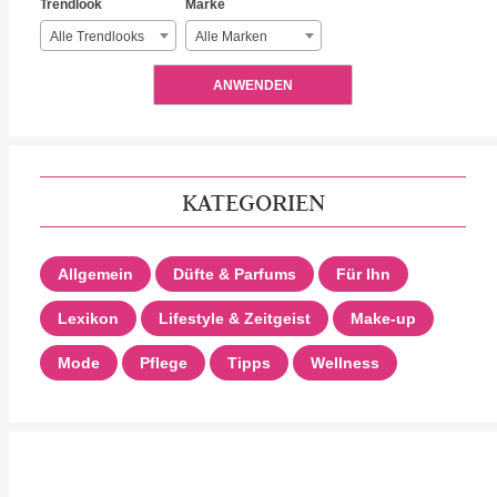
Trendlook
Marke
Alle Trendlooks
Alle Marken
ANWENDEN
KATEGORIEN
Allgemein
Düfte & Parfums
Für Ihn
Lexikon
Lifestyle & Zeitgeist
Make-up
Mode
Pflege
Tipps
Wellness