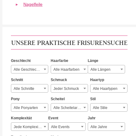
Nagelfeile
UNSERE PRAKTISCHE FRISURENSUCHE
Geschlecht
Haarfarbe
Länge
Alle Geschlechter
Alle Haarfarben
Alle Längen
Schnitt
Schmuck
Haartyp
Alle Schnitte
Jeder Schmuck
Alle Haartypen
Pony
Scheitel
Stil
Alle Ponyarten
Alle Scheitelarten
Alle Stile
Komplexität
Event
Jahr
Jede Komplexität
Alle Events
Alle Jahre