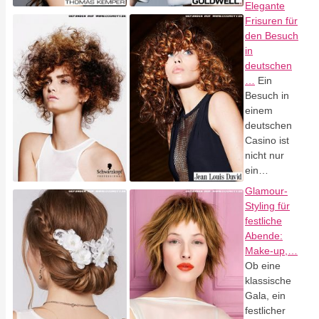
Elegante
Frisuren für
den Besuch
in
deutschen
…
Ein
Besuch in
einem
deutschen
Casino ist
nicht nur
ein…
Glamour-
Styling für
festliche
Abende:
Make-up,…
Ob eine
klassische
Gala, ein
festlicher