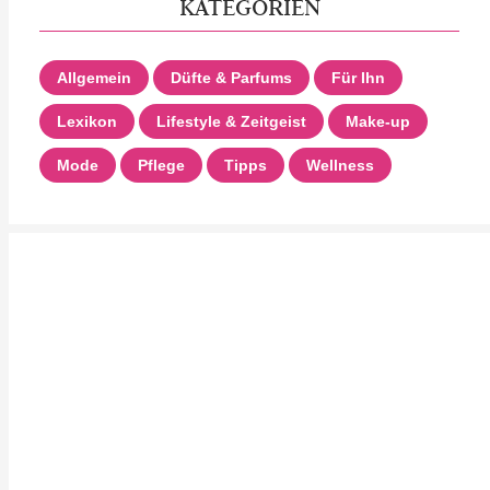
KATEGORIEN
Allgemein
Düfte & Parfums
Für Ihn
Lexikon
Lifestyle & Zeitgeist
Make-up
Mode
Pflege
Tipps
Wellness