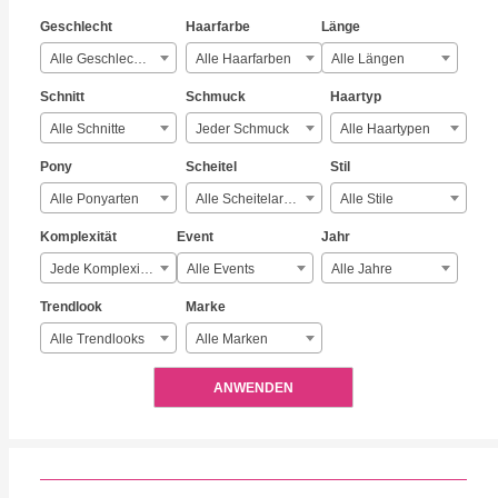
Geschlecht
Haarfarbe
Länge
Alle Geschlechter
Alle Haarfarben
Alle Längen
Schnitt
Schmuck
Haartyp
Alle Schnitte
Jeder Schmuck
Alle Haartypen
Pony
Scheitel
Stil
Alle Ponyarten
Alle Scheitelarten
Alle Stile
Komplexität
Event
Jahr
Jede Komplexität
Alle Events
Alle Jahre
Trendlook
Marke
Alle Trendlooks
Alle Marken
ANWENDEN