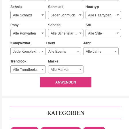
Schnitt
Schmuck
Haartyp
Alle Schnitte
Jeder Schmuck
Alle Haartypen
Pony
Scheitel
Stil
Alle Ponyarten
Alle Scheitelarten
Alle Stile
Komplexität
Event
Jahr
Jede Komplexität
Alle Events
Alle Jahre
Trendlook
Marke
Alle Trendlooks
Alle Marken
ANWENDEN
KATEGORIEN