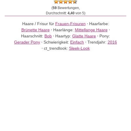
(
59
Bewertungen,
Durchschnitt:
4,40
von 5)
Haare / Frisur für
Frauen-Frisuren
⋅
Haarfarbe:
Brünette Haare
⋅
Haarlänge:
Mittellange Haare
⋅
Haarschnitt:
Bob
⋅
Haartyp:
Glatte Haare
⋅
Pony:
Gerader Pony
⋅
Schwierigkeit:
Einfach
⋅
Trendjahr:
2016
⋅
ct_trendlook:
Sleek-Look