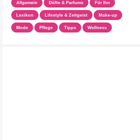
Allgemein
Düfte & Parfums
Für Ihn
Lexikon
Lifestyle & Zeitgeist
Make-up
Mode
Pflege
Tipps
Wellness