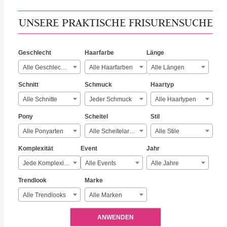
UNSERE PRAKTISCHE FRISURENSUCHE
Geschlecht
Haarfarbe
Länge
Alle Geschlechter
Alle Haarfarben
Alle Längen
Schnitt
Schmuck
Haartyp
Alle Schnitte
Jeder Schmuck
Alle Haartypen
Pony
Scheitel
Stil
Alle Ponyarten
Alle Scheitelarten
Alle Stile
Komplexität
Event
Jahr
Jede Komplexität
Alle Events
Alle Jahre
Trendlook
Marke
Alle Trendlooks
Alle Marken
ANWENDEN