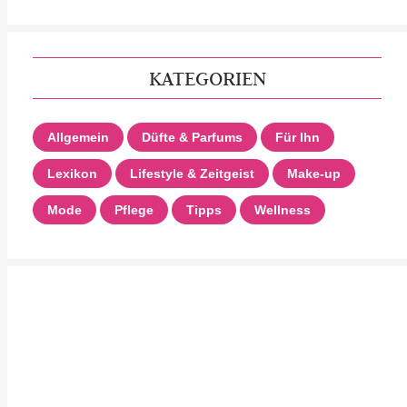
KATEGORIEN
Allgemein
Düfte & Parfums
Für Ihn
Lexikon
Lifestyle & Zeitgeist
Make-up
Mode
Pflege
Tipps
Wellness