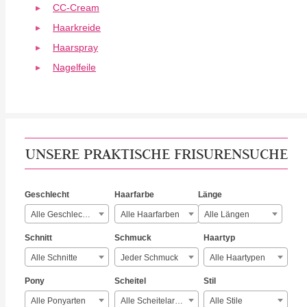
CC-Cream
Haarkreide
Haarspray
Nagelfeile
UNSERE PRAKTISCHE FRISURENSUCHE
Geschlecht
Haarfarbe
Länge
Alle Geschlechter
Alle Haarfarben
Alle Längen
Schnitt
Schmuck
Haartyp
Alle Schnitte
Jeder Schmuck
Alle Haartypen
Pony
Scheitel
Stil
Alle Ponyarten
Alle Scheitelarten
Alle Stile