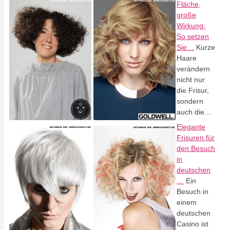
Fläche,
große
Wirkung:
So setzen
Sie…
Kurze
Haare
verändern
nicht nur
die Frisur,
sondern
auch die…
Elegante
Frisuren für
den Besuch
in
deutschen
…
Ein
Besuch in
einem
deutschen
Casino ist