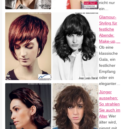
nicht nur
ein…
Glamour-
Styling für
festliche
Abende:
Make-up,…
Ob eine
klassische
Gala, ein
festlicher
Empfang
oder ein
eleganter…
Jünger
aussehen:
So strahlen
Sie auch im
Alter
Wer
älter wird,
nimmt mit