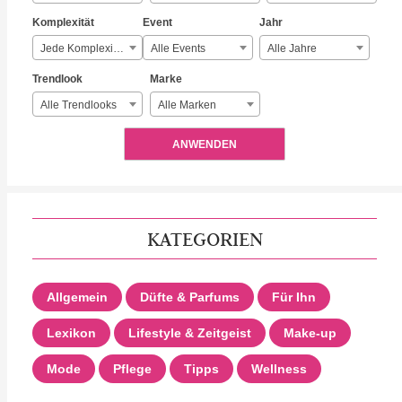
Komplexität
Event
Jahr
Jede Komplexität
Alle Events
Alle Jahre
Trendlook
Marke
Alle Trendlooks
Alle Marken
ANWENDEN
KATEGORIEN
Allgemein
Düfte & Parfums
Für Ihn
Lexikon
Lifestyle & Zeitgeist
Make-up
Mode
Pflege
Tipps
Wellness