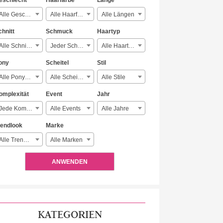
eschlecht
Haarfarbe
Länge
Alle Geschlechter
Alle Haarfarben
Alle Längen
chnitt
Schmuck
Haartyp
Alle Schnitte
Jeder Schmuck
Alle Haartypen
ony
Scheitel
Stil
Alle Ponyarten
Alle Scheitelarten
Alle Stile
omplexität
Event
Jahr
Jede Komplexität
Alle Events
Alle Jahre
rendlook
Marke
Alle Trendlooks
Alle Marken
ANWENDEN
KATEGORIEN