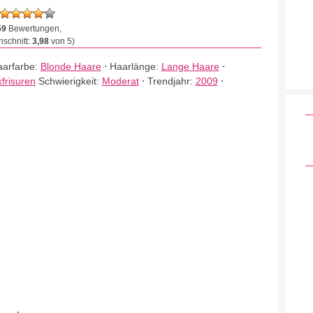
59
Bewertungen,
schnitt:
3,98
von 5)
arfarbe:
Blonde Haare
⋅
Haarlänge:
Lange Haare
⋅
frisuren
Schwierigkeit:
Moderat
⋅
Trendjahr:
2009
⋅