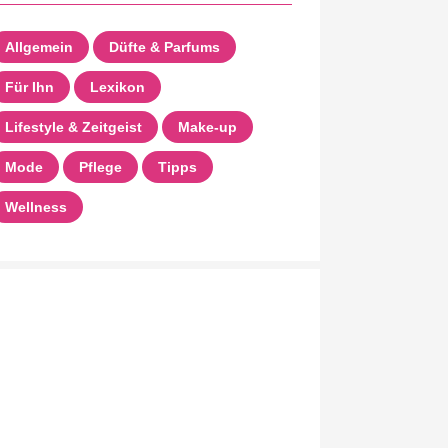
Allgemein
Düfte & Parfums
Für Ihn
Lexikon
Lifestyle & Zeitgeist
Make-up
Mode
Pflege
Tipps
Wellness