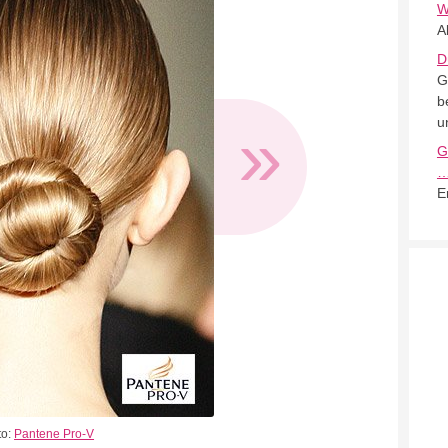
W
A
D
G
b
»
u
G
E
to:
Pantene Pro-V