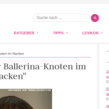
RATGEBER
TIPPS
LEXIKON
noten im Nacken
r Ballerina-Knoten im
Z
acken"
w
C
E
d
C
W