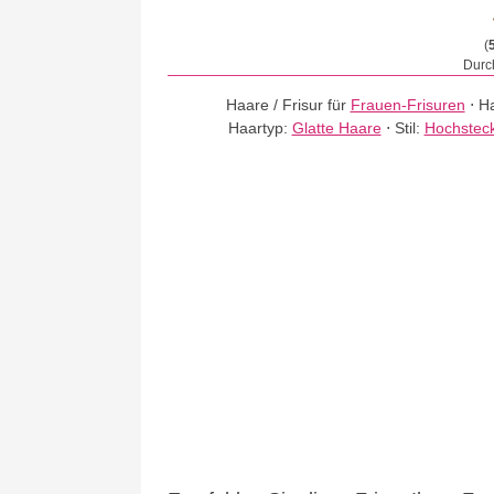
(
Durch
Haare / Frisur für
Frauen-Frisuren
⋅
Ha
Haartyp:
Glatte Haare
⋅
Stil:
Hochsteck