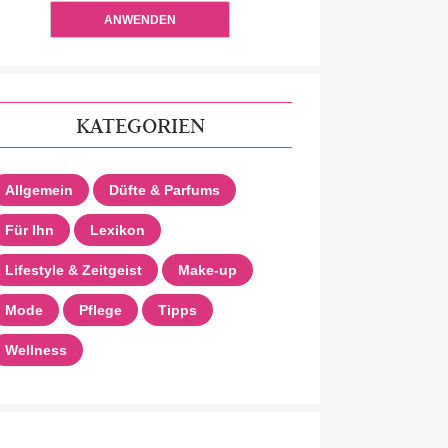
ANWENDEN
KATEGORIEN
Allgemein
Düfte & Parfums
Für Ihn
Lexikon
Lifestyle & Zeitgeist
Make-up
Mode
Pflege
Tipps
Wellness