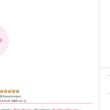
»
49
Bewertungen,
schnitt:
4,60
von 5)
arfarbe:
Rote Haare
⋅
Haarlänge:
Kurzhaarfrisuren
⋅