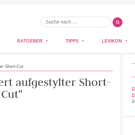
RATGEBER
TIPPS
LEXIKON
ter Short-Cut
ert aufgestylter Short-
D
Cut"
D
Z