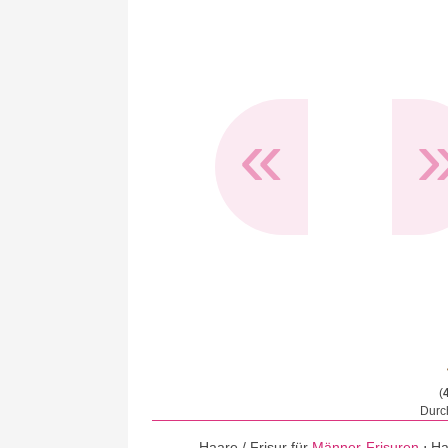
«
(
Durch
Haare / Frisur für
Männer-Frisuren
⋅
Ha