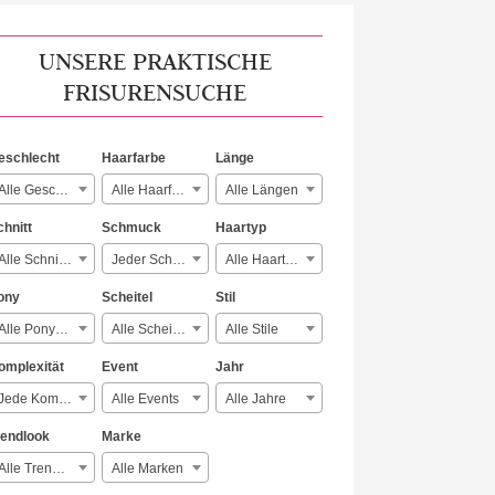
UNSERE PRAKTISCHE
FRISURENSUCHE
eschlecht
Haarfarbe
Länge
Alle Geschlechter
Alle Haarfarben
Alle Längen
chnitt
Schmuck
Haartyp
Alle Schnitte
Jeder Schmuck
Alle Haartypen
ony
Scheitel
Stil
Alle Ponyarten
Alle Scheitelarten
Alle Stile
omplexität
Event
Jahr
Jede Komplexität
Alle Events
Alle Jahre
rendlook
Marke
Alle Trendlooks
Alle Marken