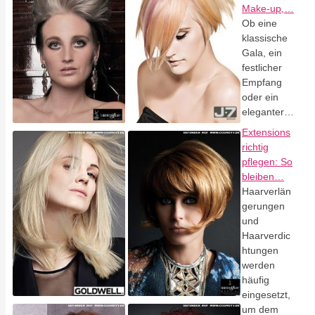
Make-up,…
Ob eine
klassische
Gala, ein
festlicher
Empfang
oder ein
eleganter…
Extensions
richtig
pflegen: So
bleiben…
Haarverlän
gerungen
und
Haarverdic
htungen
werden
häufig
eingesetzt,
um dem