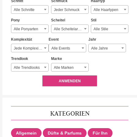
Schnitt
Schmuck
Haartyp
Alle Schnitte
Jeder Schmuck
Alle Haartypen
Pony
Scheitel
Stil
Alle Ponyarten
Alle Scheitelarten
Alle Stile
Komplexität
Event
Jahr
Jede Komplexität
Alle Events
Alle Jahre
Trendlook
Marke
Alle Trendlooks
Alle Marken
ANWENDEN
KATEGORIEN
Allgemein
Düfte & Parfums
Für Ihn