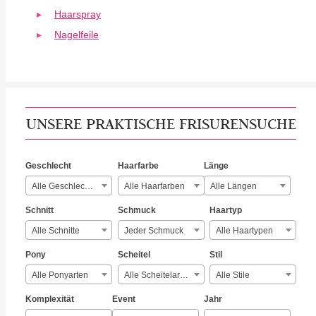
Haarspray
Nagelfeile
UNSERE PRAKTISCHE FRISURENSUCHE
Geschlecht
Haarfarbe
Länge
Alle Geschlechter
Alle Haarfarben
Alle Längen
Schnitt
Schmuck
Haartyp
Alle Schnitte
Jeder Schmuck
Alle Haartypen
Pony
Scheitel
Stil
Alle Ponyarten
Alle Scheitelarten
Alle Stile
Komplexität
Event
Jahr