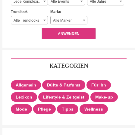
Jede Komplexität
Alle Events
Alle Jahre
Trendlook
Marke
Alle Trendlooks
Alle Marken
ANWENDEN
KATEGORIEN
Allgemein
Düfte & Parfums
Für Ihn
Lexikon
Lifestyle & Zeitgeist
Make-up
Mode
Pflege
Tipps
Wellness