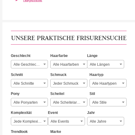
UNSERE PRAKTISCHE FRISURENSUCHE
Geschlecht
Haarfarbe
Länge
Alle Geschlechter
Alle Haarfarben
Alle Längen
Schnitt
Schmuck
Haartyp
Alle Schnitte
Jeder Schmuck
Alle Haartypen
Pony
Scheitel
Stil
Alle Ponyarten
Alle Scheitelarten
Alle Stile
Komplexität
Event
Jahr
Jede Komplexität
Alle Events
Alle Jahre
Trendlook
Marke