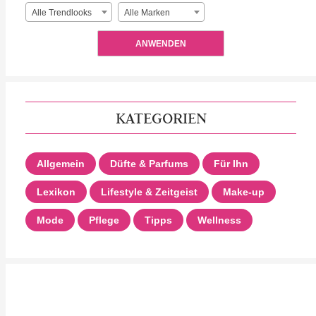
Alle Trendlooks
Alle Marken
ANWENDEN
KATEGORIEN
Allgemein
Düfte & Parfums
Für Ihn
Lexikon
Lifestyle & Zeitgeist
Make-up
Mode
Pflege
Tipps
Wellness