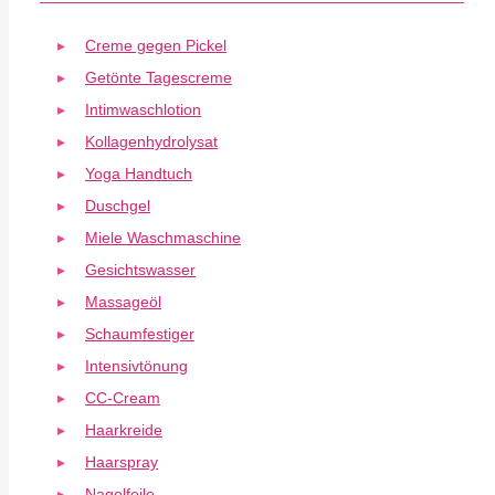
Creme gegen Pickel
Getönte Tagescreme
Intimwaschlotion
Kollagenhydrolysat
Yoga Handtuch
Duschgel
Miele Waschmaschine
Gesichtswasser
Massageöl
Schaumfestiger
Intensivtönung
CC-Cream
Haarkreide
Haarspray
Nagelfeile