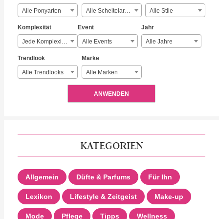
Alle Ponyarten
Alle Scheitelarten
Alle Stile
Komplexität
Event
Jahr
Jede Komplexität
Alle Events
Alle Jahre
Trendlook
Marke
Alle Trendlooks
Alle Marken
ANWENDEN
KATEGORIEN
Allgemein
Düfte & Parfums
Für Ihn
Lexikon
Lifestyle & Zeitgeist
Make-up
Mode
Pflege
Tipps
Wellness