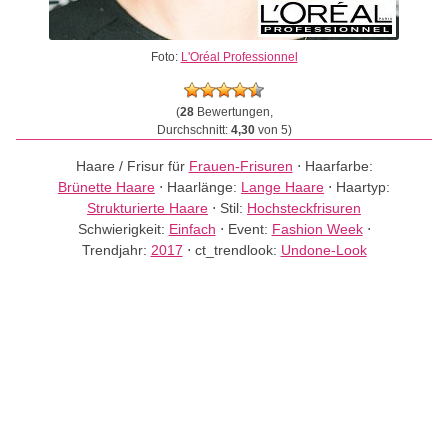
Foto:
L'Oréal Professionnel
(
28
Bewertungen,
Durchschnitt:
4,30
von 5)
Haare / Frisur für
Frauen-Frisuren
⋅
Haarfarbe:
Brünette Haare
⋅
Haarlänge:
Lange Haare
⋅
Haartyp:
Strukturierte Haare
⋅
Stil:
Hochsteckfrisuren
Schwierigkeit:
Einfach
⋅
Event:
Fashion Week
⋅
Trendjahr:
2017
⋅
ct_trendlook:
Undone-Look