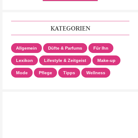
KATEGORIEN
Allgemein
Düfte & Parfums
Für Ihn
Lexikon
Lifestyle & Zeitgeist
Make-up
Mode
Pflege
Tipps
Wellness