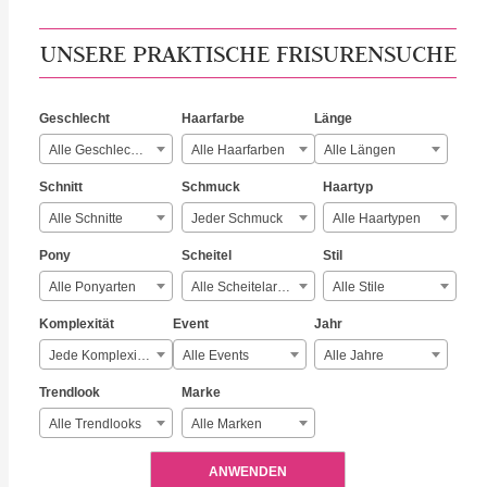
UNSERE PRAKTISCHE FRISURENSUCHE
Geschlecht
Haarfarbe
Länge
Alle Geschlechter
Alle Haarfarben
Alle Längen
Schnitt
Schmuck
Haartyp
Alle Schnitte
Jeder Schmuck
Alle Haartypen
Pony
Scheitel
Stil
Alle Ponyarten
Alle Scheitelarten
Alle Stile
Komplexität
Event
Jahr
Jede Komplexität
Alle Events
Alle Jahre
Trendlook
Marke
Alle Trendlooks
Alle Marken
ANWENDEN