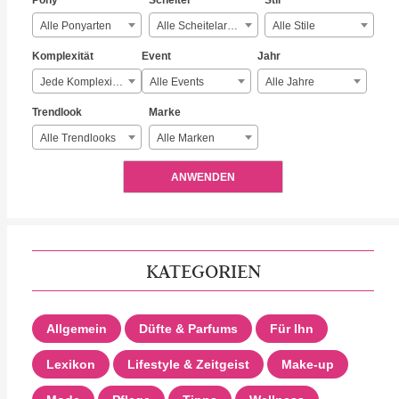
Pony
Scheitel
Stil
Alle Ponyarten
Alle Scheitelarten
Alle Stile
Komplexität
Event
Jahr
Jede Komplexität
Alle Events
Alle Jahre
Trendlook
Marke
Alle Trendlooks
Alle Marken
ANWENDEN
KATEGORIEN
Allgemein
Düfte & Parfums
Für Ihn
Lexikon
Lifestyle & Zeitgeist
Make-up