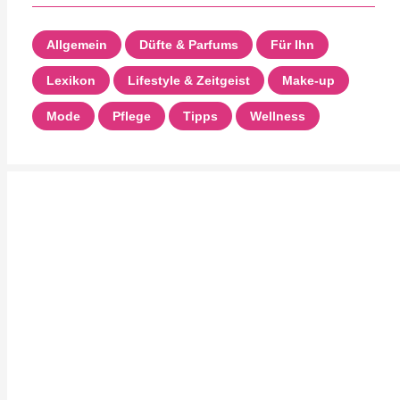
Allgemein
Düfte & Parfums
Für Ihn
Lexikon
Lifestyle & Zeitgeist
Make-up
Mode
Pflege
Tipps
Wellness