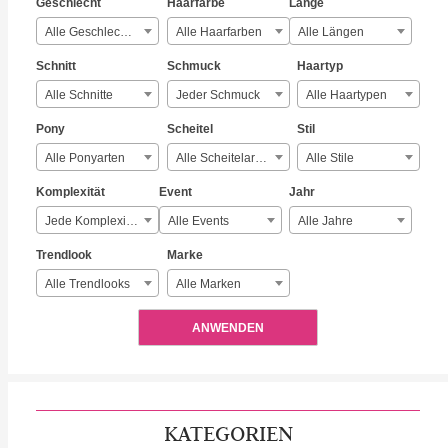
Geschlecht
Haarfarbe
Länge
Alle Geschlechter
Alle Haarfarben
Alle Längen
Schnitt
Schmuck
Haartyp
Alle Schnitte
Jeder Schmuck
Alle Haartypen
Pony
Scheitel
Stil
Alle Ponyarten
Alle Scheitelarten
Alle Stile
Komplexität
Event
Jahr
Jede Komplexität
Alle Events
Alle Jahre
Trendlook
Marke
Alle Trendlooks
Alle Marken
ANWENDEN
KATEGORIEN