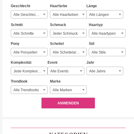
Geschlecht
Haarfarbe
Länge
Alle Geschlechter
Alle Haarfarben
Alle Längen
Schnitt
Schmuck
Haartyp
Alle Schnitte
Jeder Schmuck
Alle Haartypen
Pony
Scheitel
Stil
Alle Ponyarten
Alle Scheitelarten
Alle Stile
Komplexität
Event
Jahr
Jede Komplexität
Alle Events
Alle Jahre
Trendlook
Marke
Alle Trendlooks
Alle Marken
ANWENDEN