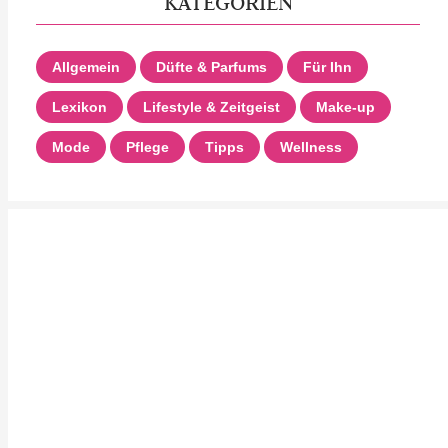
KATEGORIEN
Allgemein
Düfte & Parfums
Für Ihn
Lexikon
Lifestyle & Zeitgeist
Make-up
Mode
Pflege
Tipps
Wellness