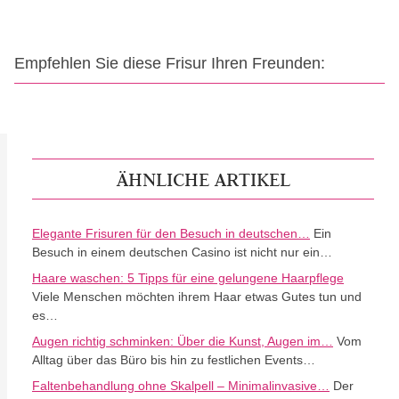
Empfehlen Sie diese Frisur Ihren Freunden:
ÄHNLICHE ARTIKEL
Elegante Frisuren für den Besuch in deutschen…
Ein
Besuch in einem deutschen Casino ist nicht nur ein…
Haare waschen: 5 Tipps für eine gelungene Haarpflege
Viele Menschen möchten ihrem Haar etwas Gutes tun und
es…
Augen richtig schminken: Über die Kunst, Augen im…
Vom
Alltag über das Büro bis hin zu festlichen Events…
Faltenbehandlung ohne Skalpell – Minimalinvasive…
Der